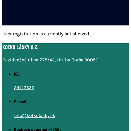
User registration is currently not allowed.
KOĽKO LÁSKY O.Z.
Rezidenčná ulica 775/43, Hrubá Borša 90050
IČO:
54147336
E-mail:
info@kolkolasky.sk
Bankové spojenie - IBAN: