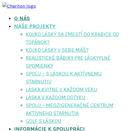
O NÁS
NAŠE PROJEKTY
KOĽKO LÁSKY SA ZMESTÍ DO KRABICE OD
TOPÁNOK?
KOĽKO LÁSKY V SEBE MÁŠ?
REALISTICKÉ BÁBIKY PRE LÁSKYPLNÉ
SPOMIENKY
SPOLU – S LÁSKOU K AKTÍVNEMU
STARNUTIU
LÁSKA KVITNE V KAŽDOM VEKU
LÁSKA V KAŽDOM DOTYKU
SPOLU – MEDZIGENERAČNÉ CENTRUM
AKTÍVNEHO STARNUTIA
GOLF S LÁSKOU
INFORMÁCIE K SPOLUPRÁCI