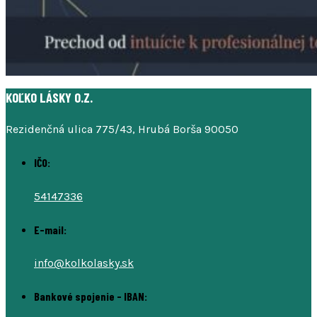
KOĽKO LÁSKY O.Z.
Rezidenčná ulica 775/43, Hrubá Borša 90050
IČO:
54147336
E-mail:
info@kolkolasky.sk
Bankové spojenie - IBAN: