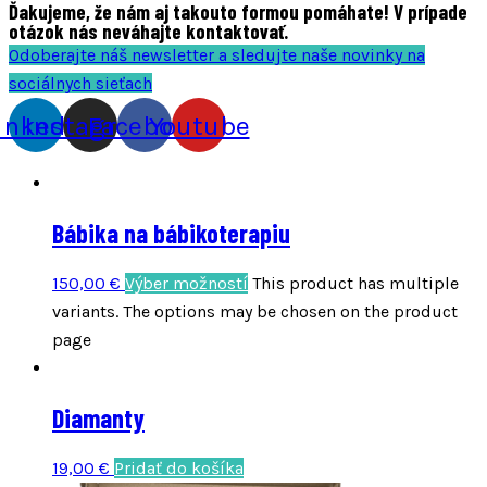
Ďakujeme, že nám aj takouto formou pomáhate! V prípade
otázok nás neváhajte kontaktovať.
Odoberajte náš newsletter a sledujte naše novinky na
sociálnych sieťach
inkedin
Instagram
Facebook
Youtube
Bábika na bábikoterapiu
150,00
€
Výber možností
This product has multiple
variants. The options may be chosen on the product
page
Diamanty
19,00
€
Pridať do košíka