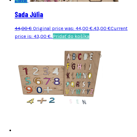
Zľava!
Sada Júlia
44,00
€
Original price was: 44,00 €.
43,00
€
Current
price is: 43,00 €.
Pridať do košíka