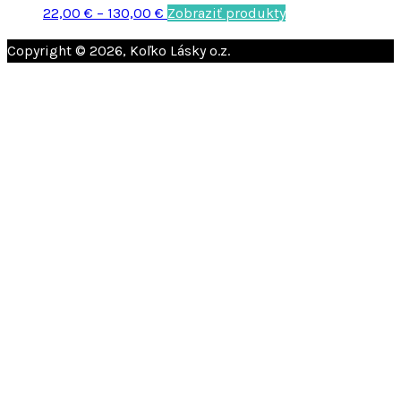
22,00
€
–
130,00
€
Zobraziť produkty
Copyright © 2026, Koľko Lásky o.z.