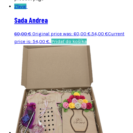
Zľava!
Sada Andrea
60,00
€
Original price was: 60,00 €.
54,00
€
Current
price is: 54,00 €.
Pridať do košíka