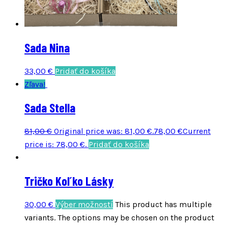
Sada Nina
33,00
€
Pridať do košíka
Zľava!
Sada Stella
81,00
€
Original price was: 81,00 €.
78,00
€
Current
price is: 78,00 €.
Pridať do košíka
Tričko Koľko Lásky
30,00
€
Výber možností
This product has multiple
variants. The options may be chosen on the product