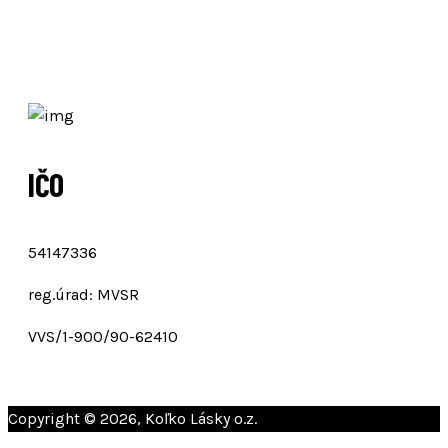
IČO
54147336
reg.úrad: MVSR
VVS/1-900/90-62410
Copyright © 2026, Koľko Lásky o.z.