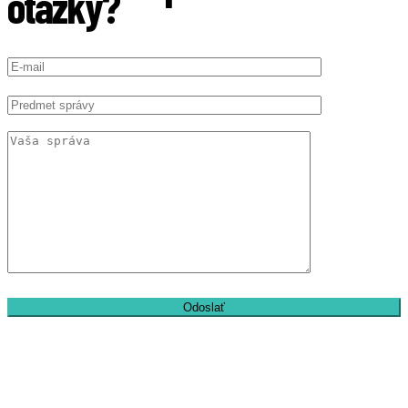
otázky?
Odoslať