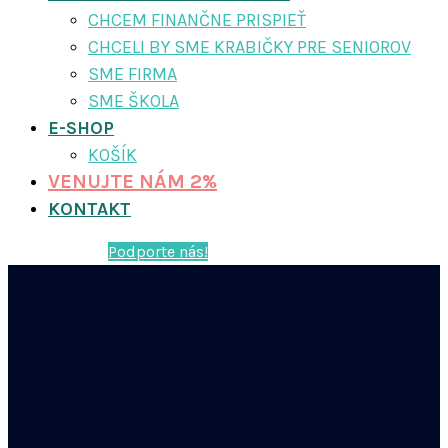
CHCEM FINANČNE PRISPIEŤ
CHCELI BY SME KRABIČKY PRE SENIOROV
SME FIRMA
SME ŠKOLA
E-SHOP
KOŠÍK
VENUJTE NÁM 2%
KONTAKT
Podporte nás!