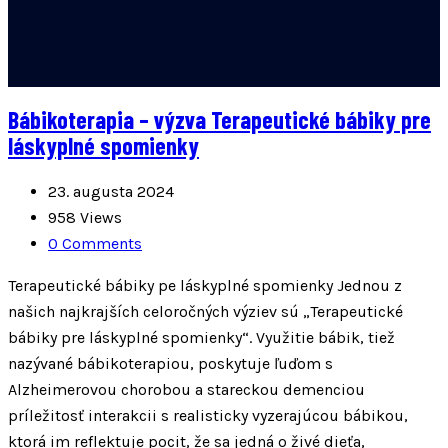
Bábikoterapia – výzva Terapeutické bábiky pre
láskyplné spomienky
23. augusta 2024
958 Views
0 Comments
Terapeutické bábiky pe láskyplné spomienky Jednou z
našich najkrajších celoročných výziev sú „Terapeutické
bábiky pre láskyplné spomienky“. Využitie bábik, tiež
nazývané bábikoterapiou, poskytuje ľuďom s
Alzheimerovou chorobou a stareckou demenciou
príležitosť interakcii s realisticky vyzerajúcou bábikou,
ktorá im reflektuje pocit, že sa jedná o živé dieťa,