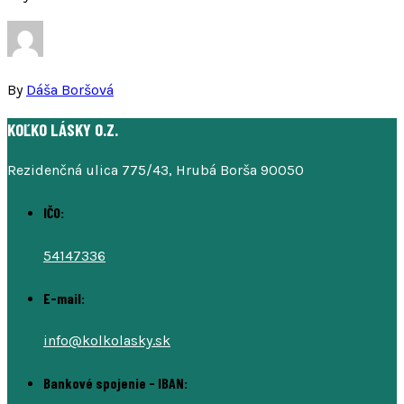
By
Dáša Boršová
KOĽKO LÁSKY O.Z.
Rezidenčná ulica 775/43, Hrubá Borša 90050
IČO:
54147336
E-mail:
info@kolkolasky.sk
Bankové spojenie - IBAN: