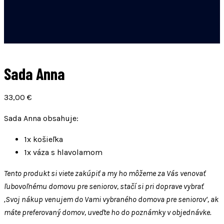
Sada Anna
33,00
€
Sada Anna obsahuje:
1x košie
ľ
ka
1x váza s hlavolamom
Tento produkt si viete zakúpiť a my ho môžeme za Vás venovať
ľubovoľnému domovu pre seniorov, stačí si pri doprave vybrať
‚Svoj nákup venujem do Vami vybraného domova pre seniorov‘, ak
máte preferovaný domov, uveďte ho do poznámky v objednávke.