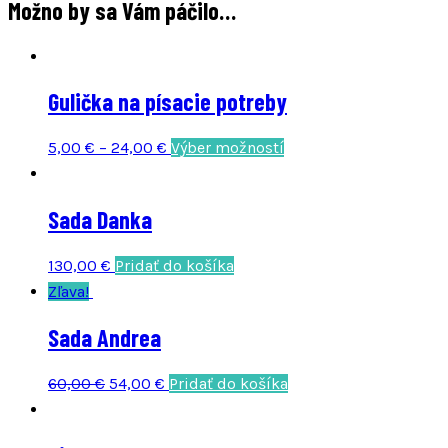
Možno by sa Vám páčilo…
Gulička na písacie potreby
This
5,00
€
–
24,00
€
Výber možností
product
has
Sada Danka
multiple
variants.
130,00
€
Pridať do košíka
The
Zľava!
options
may
Sada Andrea
be
chosen
Original
Current
60,00
€
54,00
€
Pridať do košíka
on
price
price
the
was:
is: