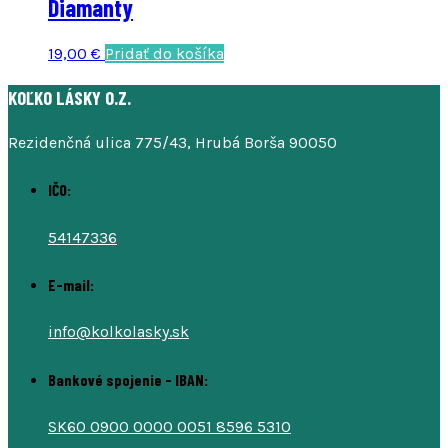
Diamanty
product
60,00 €.
54,00 €.
page
19,00
€
Pridať do košíka
KOĽKO LÁSKY O.Z.
Rezidenčná ulica 775/43, Hrubá Borša 90050
IČO:
54147336
E-mail:
info@kolkolasky.sk
Bankové spojenie - IBAN:
SK60 0900 0000 0051 8596 5310