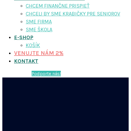
CHCEM FINANČNE PRISPIEŤ
CHCELI BY SME KRABIČKY PRE SENIOROV
SME FIRMA
SME ŠKOLA
E-SHOP
KOŠÍK
VENUJTE NÁM 2%
KONTAKT
Podporte nás!