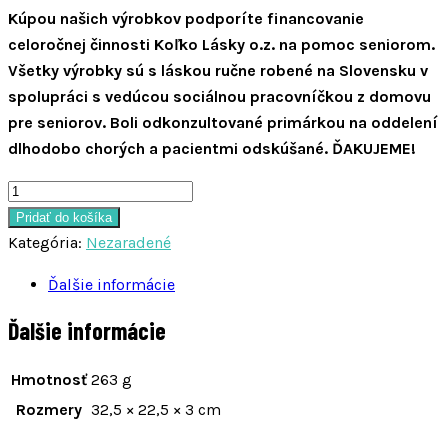
Kúpou našich výrobkov podporíte financovanie
celoročnej činnosti Koľko Lásky o.z. na pomoc seniorom.
Všetky výrobky sú s láskou ručne robené na Slovensku v
spolupráci s vedúcou sociálnou pracovníčkou z domovu
pre seniorov. Boli odkonzultované primárkou na oddelení
dlhodobo chorých a pacientmi odskúšané. ĎAKUJEME!
množstvo
Sada
Pridať do košíka
Anna
Kategória:
Nezaradené
Ďalšie informácie
Ďalšie informácie
Hmotnosť
263 g
Rozmery
32,5 × 22,5 × 3 cm