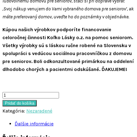
ľubovoľnému domovu pre seniorov, stačí si pri doprave vybrať
‚Svoj nákup venujem do Vami vybraného domova pre seniorov‘, ak
máte preferovaný domov, uveďte ho do poznámky v objednávke.
Kúpou našich výrobkov podporíte financovanie
celoročnej činnosti Koľko Lásky o.z. na pomoc seniorom.
Všetky výrobky sú s láskou ručne robené na Slovensku v
spolupráci s vedúcou sociálnou pracovníčkou z domovu
pre seniorov. Boli odkonzultované primárkou na oddelení
dlhodobo chorých a pacientmi odskúšané. ĎAKUJEME!
množstvo
Sada
Pridať do košíka
Júlia
Kategória:
Nezaradené
Ďalšie informácie