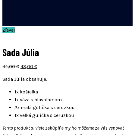
Zľava!
Sada Júlia
Original
Current
44,00
€
43,00
€
price
price
Sada Júlia obsahuje:
was:
is:
44,00 €.
43,00 €.
1x košie
ľ
ka
1x váza s hlavolamom
2x malá gulička s ceruzkou
1x ve
ľ
ká gulička s ceruzkou
Tento produkt si viete zakúpiť a my ho môžeme za Vás venovať