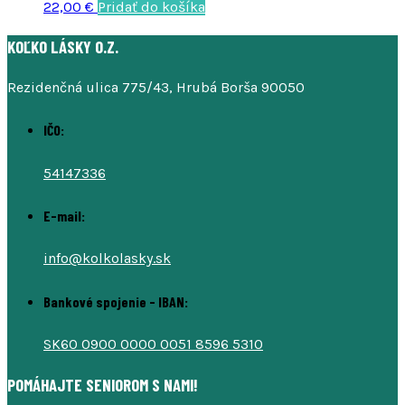
22,00
€
Pridať do košíka
KOĽKO LÁSKY O.Z.
Rezidenčná ulica 775/43, Hrubá Borša 90050
IČO:
54147336
E-mail:
info@kolkolasky.sk
Bankové spojenie - IBAN:
SK60 0900 0000 0051 8596 5310
POMÁHAJTE SENIOROM S NAMI!