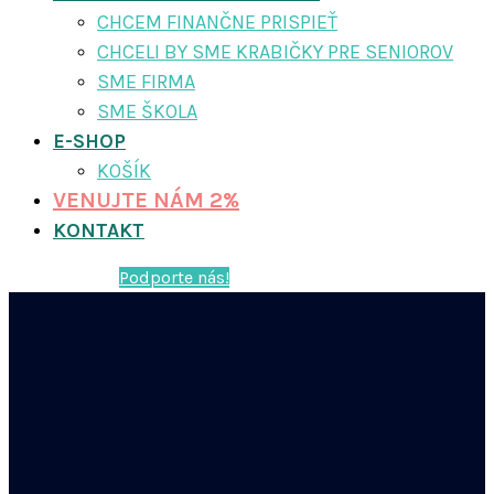
CHCEM FINANČNE PRISPIEŤ
CHCELI BY SME KRABIČKY PRE SENIOROV
SME FIRMA
SME ŠKOLA
E-SHOP
KOŠÍK
VENUJTE NÁM 2%
KONTAKT
Podporte nás!