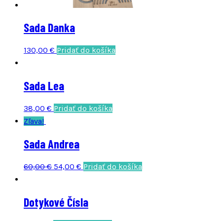
Sada Danka
130,00
€
Pridať do košíka
Sada Lea
38,00
€
Pridať do košíka
Zľava!
Sada Andrea
Original
Current
60,00
€
54,00
€
Pridať do košíka
price
price
was:
is:
Dotykové Čísla
60,00 €.
54,00 €.