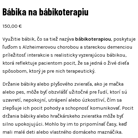
Bábika na bábikoterapiu
150,00
€
Využitie bábik, čo sa tiež nazýva
bábikoterapiou
, poskytuje
ľuďom s Alzheimerovou chorobou a stareckou demenciou
príležitosť interakcie s realisticky vyzerajúcou bábikou,
ktorá reflektuje pacientom pocit, že sa jedná o živé dieťa
spôsobom, ktorý je pre nich terapeutický.
Držanie bábiky alebo plyšového zvieraťa, ako je mačka
alebo pes, môže byť obzvlášť užitočné pre ľudí, ktorí sú
uzavretí, nepokojní, utrápení alebo úzkostliví, čím sa
zlepšuje ich pocit pohody a schopnosť komunikovať. Pocit
držania bábiky alebo hračkárskeho zvieratka môže byť
silno upokojujúci. Mohlo by im to pripomínať časy, keď
mali malé deti alebo vlastného domáceho maznáčika.