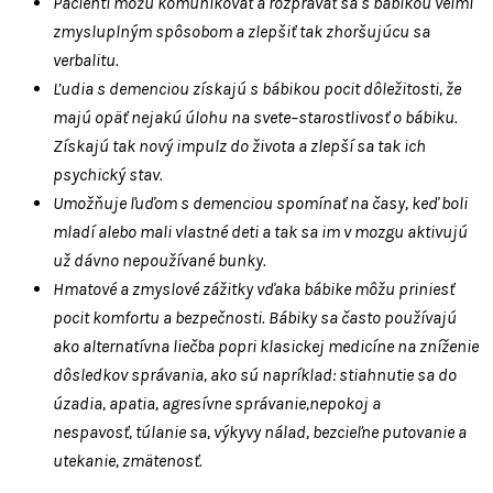
Pacienti môžu komunikovať a rozprávať sa s bábikou veľmi
zmysluplným spôsobom a zlepšiť tak zhoršujúcu sa
verbalitu.
Ľudia s demenciou získajú s bábikou pocit dôležitosti, že
majú opäť nejakú úlohu na svete–starostlivosť o bábiku.
Získajú tak nový impulz do života a zlepší sa tak ich
psychický stav.
Umožňuje ľuďom s demenciou spomínať na časy, keď boli
mladí alebo mali vlastné deti a tak sa im v mozgu aktivujú
už dávno nepoužívané bunky.
Hmatové a zmyslové zážitky vďaka bábike môžu priniesť
pocit komfortu a bezpečnosti. Bábiky sa často používajú
ako alternatívna liečba popri klasickej medicíne na zníženie
dôsledkov správania, ako sú napríklad: stiahnutie sa do
úzadia, apatia, agresívne správanie,nepokoj a
nespavosť, túlanie sa, výkyvy nálad, bezcieľne putovanie a
utekanie, zmätenosť.