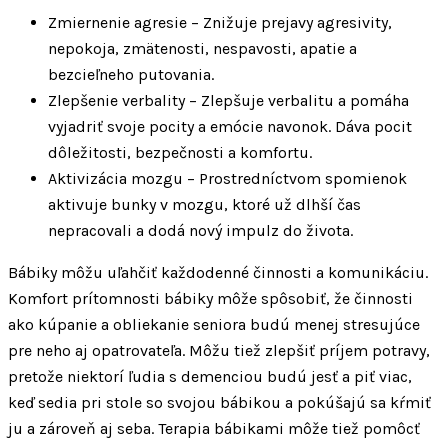
Zmiernenie agresie – Znižuje prejavy agresivity,
nepokoja, zmätenosti, nespavosti, apatie a
bezcieľneho putovania.
Zlepšenie verbality – Zlepšuje verbalitu a pomáha
vyjadriť svoje pocity a emócie navonok. Dáva pocit
dôležitosti, bezpečnosti a komfortu.
Aktivizácia mozgu –
Prostredníctvom spomienok
aktivuje bunky v mozgu, ktoré už dlhší čas
nepracovali a dodá nový impulz do života.
Bábiky môžu uľahčiť každodenné činnosti a komunikáciu.
Komfort prítomnosti bábiky môže spôsobiť, že činnosti
ako kúpanie a obliekanie seniora budú menej stresujúce
pre neho aj opatrovateľa. Môžu tiež zlepšiť príjem potravy,
pretože niektorí ľudia s demenciou budú jesť a piť viac,
keď sedia pri stole so svojou bábikou a pokúšajú sa kŕmiť
ju a zároveň aj seba. Terapia bábikami môže tiež pomôcť