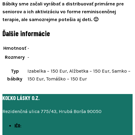
Bábiky sme začali vyrábať a distribuovať primárne pre
seniorov a ich aktivizáciu vo forme reminiscenčnej
terapie, ale samozrejme potešia aj deti. 🙂
Ďalšie informácie
Hmotnosť
-
Rozmery
-
Typ
Izabelka – 150 Eur, Alžbetka – 150 Eur, Samko –
bábiky
150 Eur, Tomáško – 150 Eur
KOĽKO LÁSKY O.Z.
Rezidenčná ulica 775/43, Hrubá Borša 90050
IČO: