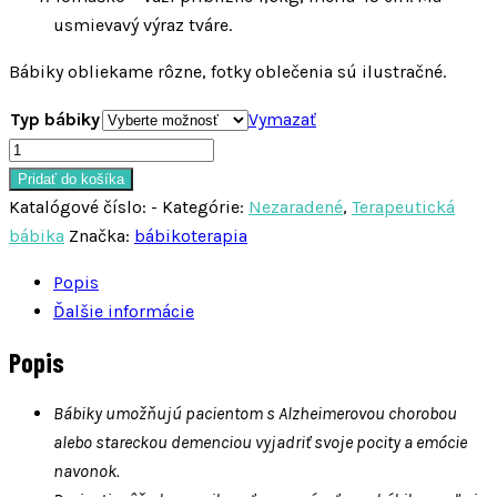
usmievavý výraz tváre.
Bábiky obliekame rôzne, fotky oblečenia sú ilustračné.
Typ bábiky
Vymazať
množstvo
Bábika
Pridať do košíka
na
Katalógové číslo:
-
Kategórie:
Nezaradené
,
Terapeutická
bábikoterapiu
bábika
Značka:
bábikoterapia
Popis
Ďalšie informácie
Popis
Bábiky umožňujú pacientom s Alzheimerovou chorobou
alebo stareckou demenciou vyjadriť svoje pocity a emócie
navonok.