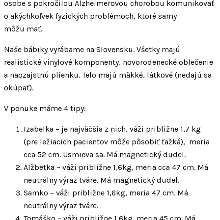
osobe s pokročilou Alzheimerovou chorobou komunikovať
o akýchkoľvek fyzických problémoch, ktoré samy
môžu mať.
Naše bábiky vyrábame na Slovensku. Všetky majú
realistické vinylové komponenty, novorodenecké oblečenie
a naozajstnú plienku. Telo majú mäkké, látkové (nedajú sa
okúpať).
V ponuke máme 4 tipy:
Izabelka – je najväčšia z nich, váži približne 1,7 kg
(pre ležiacich pacientov môže pôsobiť ťažká), meria
cca 52 cm. Usmieva sa. Má magnetický dudel.
Alžbetka – váži približne 1,6kg, meria cca 47 cm. Má
neutrálny výraz tváre. Má magnetický dudel.
Samko – váži približne 1,6kg, meria 47 cm. Má
neutrálny výraz tváre.
Tomáško – váži približne 1,6kg, meria 45 cm. Má