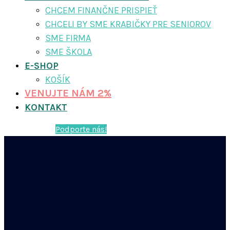
CHCEM FINANČNE PRISPIEŤ
CHCELI BY SME KRABIČKY PRE SENIOROV
SME FIRMA
SME ŠKOLA
E-SHOP
KOŠÍK
VENUJTE NÁM 2%
KONTAKT
Podporte nás!