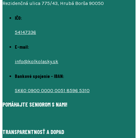
Rezidenčná ulica 775/43, Hrubá Borša 90050
IČO:
54147336
E-mail:
info@kolkolasky.sk
Bankové spojenie - IBAN:
SK60 0900 0000 0051 8596 5310
POMÁHAJTE SENIOROM S NAMI!
TRANSPARENTNOSŤ A DOPAD