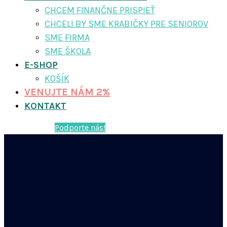
CHCEM FINANČNE PRISPIEŤ
CHCELI BY SME KRABIČKY PRE SENIOROV
SME FIRMA
SME ŠKOLA
E-SHOP
KOŠÍK
VENUJTE NÁM 2%
KONTAKT
Podporte nás!