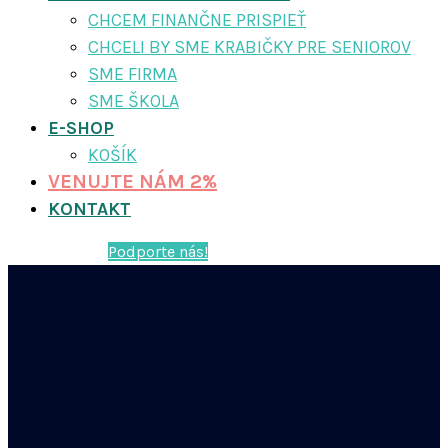
CHCEM FINANČNE PRISPIEŤ
CHCELI BY SME KRABIČKY PRE SENIOROV
SME FIRMA
SME ŠKOLA
E-SHOP
KOŠÍK
VENUJTE NÁM 2%
KONTAKT
Podporte nás!