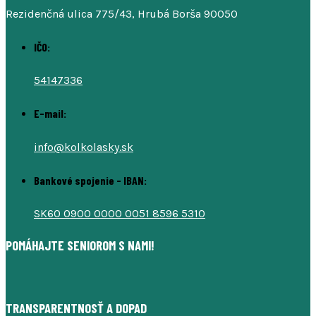
Rezidenčná ulica 775/43, Hrubá Borša 90050
IČO:
54147336
E-mail:
info@kolkolasky.sk
Bankové spojenie - IBAN:
SK60 0900 0000 0051 8596 5310
POMÁHAJTE SENIOROM S NAMI!
TRANSPARENTNOSŤ A DOPAD