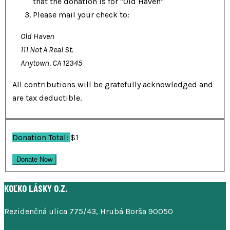
that the donation is for "Old Haven"
Please mail your check to:
Old Haven
111 Not A Real St.
Anytown, CA 12345
All contributions will be gratefully acknowledged and
are tax deductible.
Donation Total:
$1
KOĽKO LÁSKY O.Z.
Rezidenčná ulica 775/43, Hrubá Borša 90050