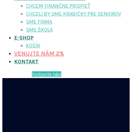
CHCEM FINANČNE PRISPIEŤ
CHCELI BY SME KRABIČKY PRE SENIOROV
SME FIRMA
SME ŠKOLA
E-SHOP
KOŠÍK
VENUJTE NÁM 2%
KONTAKT
Podporte nás!