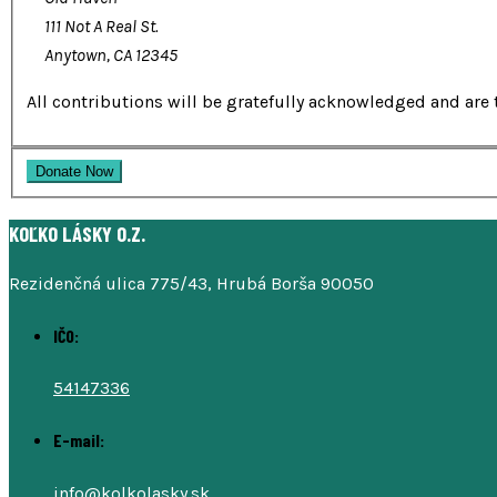
111 Not A Real St.
Anytown, CA 12345
All contributions will be gratefully acknowledged and are 
KOĽKO LÁSKY O.Z.
Rezidenčná ulica 775/43, Hrubá Borša 90050
IČO:
54147336
E-mail:
info@kolkolasky.sk