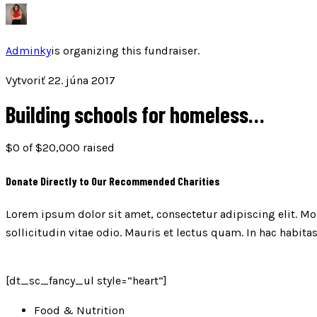
Adminky
is organizing this fundraiser.
Vytvoriť 22. júna 2017
Building schools for homeless…
$0
of
$20,000
raised
Donate Directly to Our Recommended Charities
Lorem ipsum dolor sit amet, consectetur adipiscing elit. Mor
sollicitudin vitae odio. Mauris et lectus quam. In hac habita
[dt_sc_fancy_ul style=“heart“]
Food & Nutrition