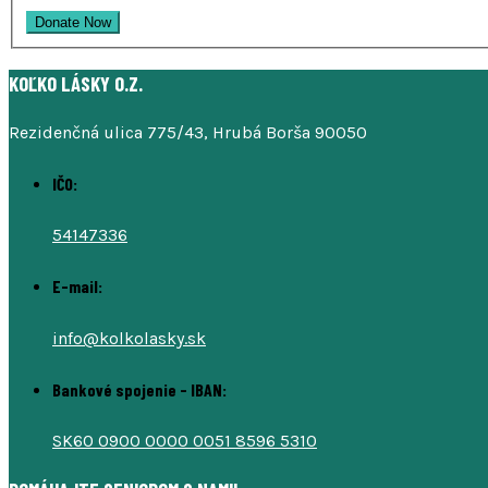
KOĽKO LÁSKY O.Z.
Rezidenčná ulica 775/43, Hrubá Borša 90050
IČO:
54147336
E-mail:
info@kolkolasky.sk
Bankové spojenie - IBAN:
SK60 0900 0000 0051 8596 5310