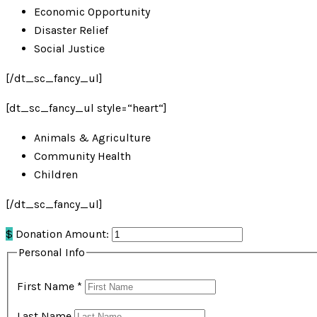
Economic Opportunity
Disaster Relief
Social Justice
[/dt_sc_fancy_ul]
[dt_sc_fancy_ul style=“heart“]
Animals & Agriculture
Community Health
Children
[/dt_sc_fancy_ul]
$
Donation Amount:
Personal Info
First Name
*
Last Name