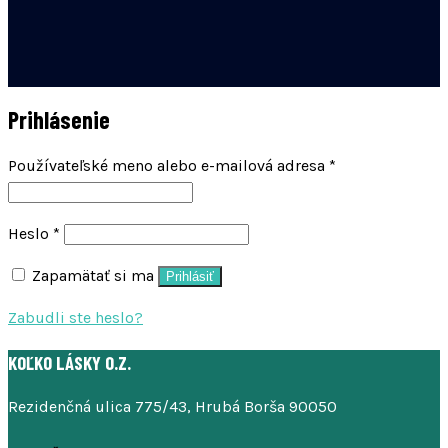
Prihlásenie
Povinné
Používateľské meno alebo e-mailová adresa
*
Povinné
Heslo
*
Zapamätať si ma
Prihlásiť
Zabudli ste heslo?
KOĽKO LÁSKY O.Z.
Rezidenčná ulica 775/43, Hrubá Borša 90050