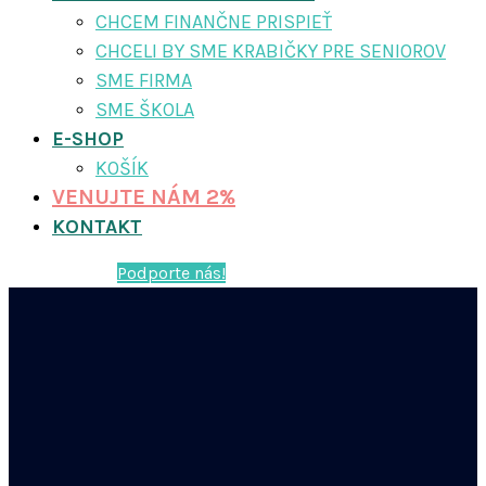
CHCEM FINANČNE PRISPIEŤ
CHCELI BY SME KRABIČKY PRE SENIOROV
SME FIRMA
SME ŠKOLA
E-SHOP
KOŠÍK
VENUJTE NÁM 2%
KONTAKT
Podporte nás!