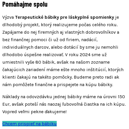
Pomáhajme spolu
Výzva
Terapeutické bábiky pre láskyplné spomienky
je
dlhodobý projekt, ktorý realizujeme počas celého roku.
Zapájame do nej firemných aj vlastných dobrovoľníkov a
bez finančnej pomoci či už od firiem, nadácií,
individuálnych darcov, alebo dotácií by sme ju nemohli
dlhodobo úspešne realizovať. V roku 2024 sme už
umiestnili vyše 80 bábik, avšak na našom zozname
čakajúcich zariadení máme ešte mnoho inštitúcií, ktorých
klienti čakajú na takéto pomôcky. Budeme preto radi ak
nám pomôžete finančne a prispejete na kúpu bábiky.
Náklady na odovzdávku jednej bábiky máme na úrovni 150
Eur, avšak poteší nás naozaj ľubovoľná čiastka na ich kúpu.
Vopred veľmi pekne ďakujeme!
Chcem prispieť na bábiku