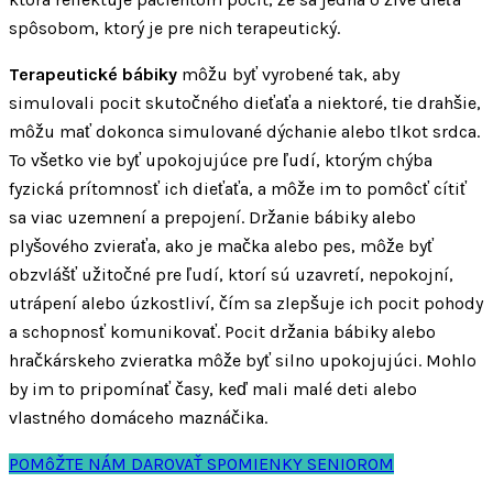
spôsobom, ktorý je pre nich terapeutický.
Terapeutické bábiky
môžu byť vyrobené tak, aby
simulovali pocit skutočného dieťaťa a niektoré, tie drahšie,
môžu mať dokonca simulované dýchanie alebo tlkot srdca.
To všetko vie byť upokojujúce pre ľudí, ktorým chýba
fyzická prítomnosť ich dieťaťa, a môže im to pomôcť cítiť
sa viac uzemnení a prepojení. Držanie bábiky alebo
plyšového zvieraťa, ako je mačka alebo pes, môže byť
obzvlášť užitočné pre ľudí, ktorí sú uzavretí, nepokojní,
utrápení alebo úzkostliví, čím sa zlepšuje ich pocit pohody
a schopnosť komunikovať. Pocit držania bábiky alebo
hračkárskeho zvieratka môže byť silno upokojujúci. Mohlo
by im to pripomínať časy, keď mali malé deti alebo
vlastného domáceho maznáčika.
POMôŽTE NÁM DAROVAŤ SPOMIENKY SENIOROM