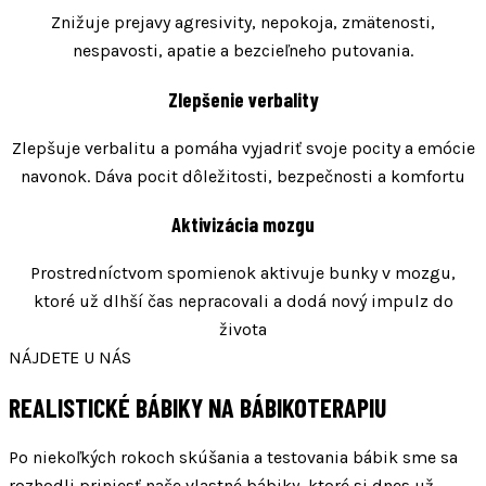
Znižuje prejavy agresivity, nepokoja, zmätenosti,
nespavosti, apatie a bezcieľneho putovania.
Zlepšenie verbality
Zlepšuje verbalitu a pomáha vyjadriť svoje pocity a emócie
navonok. Dáva pocit dôležitosti, bezpečnosti a komfortu
Aktivizácia mozgu
Prostredníctvom spomienok aktivuje bunky v mozgu,
ktoré už dlhší čas nepracovali a dodá nový impulz do
života
NÁJDETE U NÁS
REALISTICKÉ BÁBIKY NA BÁBIKOTERAPIU
Po niekoľkých rokoch skúšania a testovania bábik sme sa
rozhodli priniesť naše vlastné bábiky, ktoré si dnes už