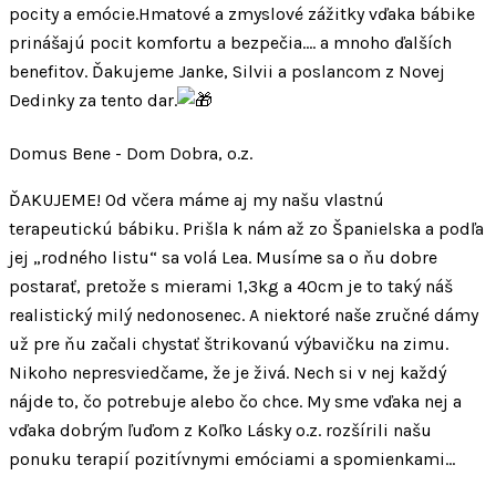
pocity a emócie.Hmatové a zmyslové zážitky vďaka bábike
prinášajú pocit komfortu a bezpečia…. a mnoho ďalších
benefitov. Ďakujeme Janke, Silvii a poslancom z Novej
Dedinky za tento dar.
Domus Bene - Dom Dobra, o.z.
ĎAKUJEME! Od včera máme aj my našu vlastnú
terapeutickú bábiku. Prišla k nám až zo Španielska a podľa
jej „rodného listu“ sa volá Lea. Musíme sa o ňu dobre
postarať, pretože s mierami 1,3kg a 40cm je to taký náš
realistický milý nedonosenec. A niektoré naše zručné dámy
už pre ňu začali chystať štrikovanú výbavičku na zimu.
Nikoho nepresviedčame, že je živá. Nech si v nej každý
nájde to, čo potrebuje alebo čo chce. My sme vďaka nej a
vďaka dobrým ľuďom z Koľko Lásky o.z. rozšírili našu
ponuku terapií pozitívnymi emóciami a spomienkami…