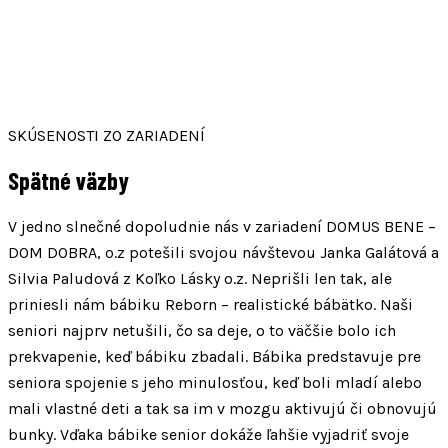
SKÚSENOSTI ZO ZARIADENÍ
Spätné väzby
V jedno slnečné dopoludnie nás v zariadení DOMUS BENE –
DOM DOBRA, o.z potešili svojou návštevou Janka Galátová a
Silvia Paludová z Koľko Lásky o.z. Neprišli len tak, ale
priniesli nám bábiku Reborn – realistické bábätko. Naši
seniori najprv netušili, čo sa deje, o to väčšie bolo ich
prekvapenie, keď bábiku zbadali. Bábika predstavuje pre
seniora spojenie s jeho minulosťou, keď boli mladí alebo
mali vlastné deti a tak sa im v mozgu aktivujú či obnovujú
bunky. Vďaka bábike senior dokáže ľahšie vyjadriť svoje