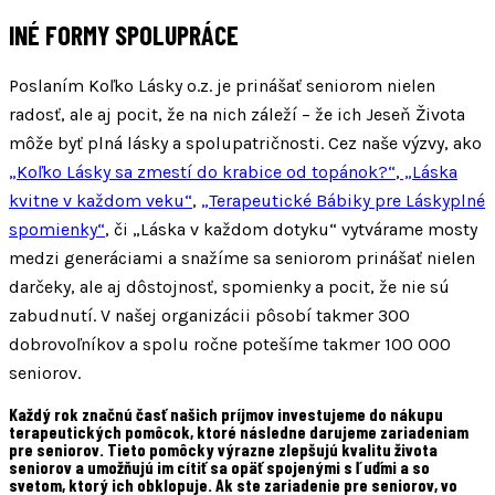
INÉ FORMY SPOLUPRÁCE
Poslaním Koľko Lásky o.z. je prinášať seniorom nielen
radosť, ale aj pocit, že na nich záleží – že ich Jeseň Života
môže byť plná lásky a spolupatričnosti. Cez naše výzvy, ako
„Koľko Lásky sa zmestí do krabice od topánok?“
,
„Láska
kvitne v každom veku“
,
„Terapeutické Bábiky pre Láskyplné
spomienky“
, či „Láska v každom dotyku“ vytvárame mosty
medzi generáciami a snažíme sa seniorom prinášať nielen
darčeky, ale aj dôstojnosť, spomienky a pocit, že nie sú
zabudnutí. V našej organizácii pôsobí takmer 300
dobrovoľníkov a spolu ročne potešíme takmer 100 000
seniorov.
Každý rok značnú časť našich príjmov investujeme do nákupu
terapeutických pomôcok, ktoré následne darujeme zariadeniam
pre seniorov. Tieto pomôcky výrazne zlepšujú kvalitu života
seniorov a umožňujú im cítiť sa opäť spojenými s ľuďmi a so
svetom, ktorý ich obklopuje. Ak ste zariadenie pre seniorov, vo