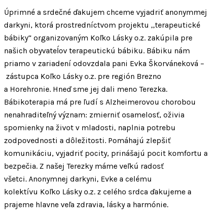
Úprimné a srdečné ďakujem chceme vyjadriť anonymmej
darkyni, ktorá prostredníctvom projektu ,,terapeutické
bábiky“ organizovaným Koľko Lásky o.z. zakúpila pre
našich obyvateĺov terapeutickú bábiku. Bábiku nám
priamo v zariadení odovzdala pani Evka Škorváneková –
zástupca Koľko Lásky o.z. pre región Brezno
a Horehronie. Hneď sme jej dali meno Terezka.
Bábikoterapia má pre ľudí s Alzheimerovou chorobou
nenahraditeľný význam: zmierniť osamelosť, oživia
spomienky na život v mladosti, naplnia potrebu
zodpovednosti a dôležitosti. Pomáhajú zlepšiť
komunikáciu, vyjadriť pocity, prinášajú pocit komfortu a
bezpečia. Z našej Terezky máme veľkú radosť
všetci. Anonymnej darkyni, Evke a celému
kolektívu Koľko Lásky o.z. z celého srdca ďakujeme a
prajeme hlavne veľa zdravia, lásky a harmónie.