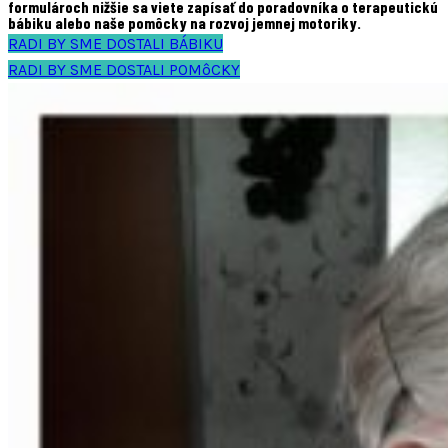
formulároch nižšie sa viete zapísať do poradovníka o terapeutickú
bábiku alebo naše pomôcky na rozvoj jemnej motoriky.
RADI BY SME DOSTALI BÁBIKU
RADI BY SME DOSTALI POMôCKY