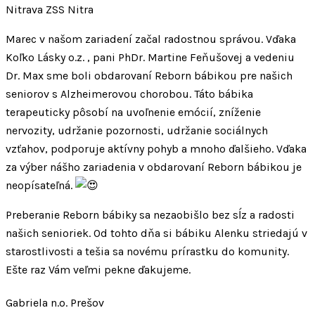
Nitrava ZSS Nitra
Marec v našom zariadení začal radostnou správou. Vďaka
Koľko Lásky o.z. , pani PhDr. Martine Feňušovej a vedeniu
Dr. Max sme boli obdarovaní Reborn bábikou pre našich
seniorov s Alzheimerovou chorobou. Táto bábika
terapeuticky pôsobí na uvoľnenie emócií, zníženie
nervozity, udržanie pozornosti, udržanie sociálnych
vzťahov, podporuje aktívny pohyb a mnoho ďalšieho. Vďaka
za výber nášho zariadenia v obdarovaní Reborn bábikou je
neopísateľná.
Preberanie Reborn bábiky sa nezaobišlo bez sĺz a radosti
našich senioriek. Od tohto dňa si bábiku Alenku striedajú v
starostlivosti a tešia sa novému prírastku do komunity.
Ešte raz Vám veľmi pekne ďakujeme.
Gabriela n.o. Prešov