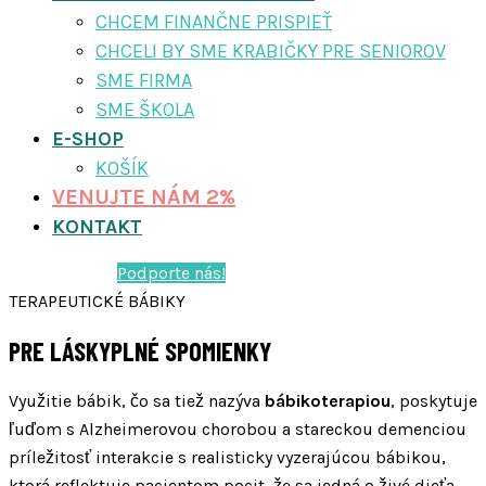
CHCEM FINANČNE PRISPIEŤ
CHCELI BY SME KRABIČKY PRE SENIOROV
SME FIRMA
SME ŠKOLA
E-SHOP
KOŠÍK
VENUJTE NÁM 2%
KONTAKT
Podporte nás!
TERAPEUTICKÉ BÁBIKY
PRE LÁSKYPLNÉ SPOMIENKY
Využitie bábik, čo sa tiež nazýva
bábikoterapiou
, poskytuje
ľuďom s Alzheimerovou chorobou a stareckou demenciou
príležitosť interakcie s realisticky vyzerajúcou bábikou,
ktorá reflektuje pacientom pocit, že sa jedná o živé dieťa